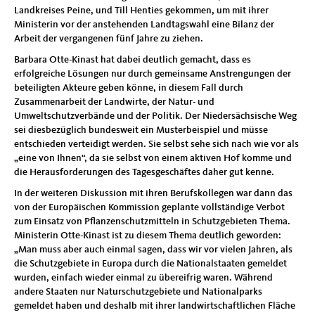
Landkreises Peine, und Till Henties gekommen, um mit ihrer
Ministerin vor der anstehenden Landtagswahl eine Bilanz der
Arbeit der vergangenen fünf Jahre zu ziehen.
Barbara Otte-Kinast hat dabei deutlich gemacht, dass es
erfolgreiche Lösungen nur durch gemeinsame Anstrengungen der
beteiligten Akteure geben könne, in diesem Fall durch
Zusammenarbeit der Landwirte, der Natur- und
Umweltschutzverbände und der Politik. Der Niedersächsische Weg
sei diesbezüglich bundesweit ein Musterbeispiel und müsse
entschieden verteidigt werden. Sie selbst sehe sich nach wie vor als
„eine von Ihnen“, da sie selbst von einem aktiven Hof komme und
die Herausforderungen des Tagesgeschäftes daher gut kenne.
In der weiteren Diskussion mit ihren Berufskollegen war dann das
von der Europäischen Kommission geplante vollständige Verbot
zum Einsatz von Pflanzenschutzmitteln in Schutzgebieten Thema.
Ministerin Otte-Kinast ist zu diesem Thema deutlich geworden:
„Man muss aber auch einmal sagen, dass wir vor vielen Jahren, als
die Schutzgebiete in Europa durch die Nationalstaaten gemeldet
wurden, einfach wieder einmal zu übereifrig waren. Während
andere Staaten nur Naturschutzgebiete und Nationalparks
gemeldet haben und deshalb mit ihrer landwirtschaftlichen Fläche