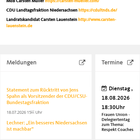
MdB Carsten Müller
https://carsten-mueller.com/
CDU Landtagsfraktion Niedersachsen
https://cdultnds.de/
Landratskandidat Carsten Lauenstein
http://www.carsten-
lauenstein.de
Meldungen
Termine
Dienstag ,
Statement zum Rücktritt von Jens
Spahn als Vorsitzender der CDU/CSU-
18.08.2026
Bundestagsfraktion
18:30Uhr
18.07.2026 15
Uhr
07
Frauen Union -
Delegiertentag
Lechner: „Ein besseres Niedersachsen
zum Thema:
ist machbar“
Respekt Coaches
20.06.2026 18
Uhr
06