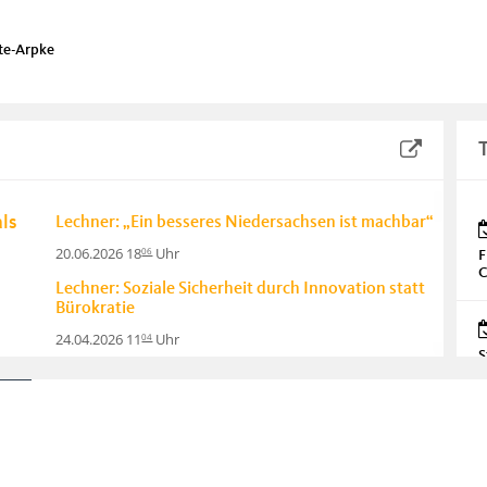
rte-Arpke
ls
Lechner: „Ein besseres Niedersachsen ist machbar“
20.06.2026 18
Uhr
06
F
C
Lechner: Soziale Sicherheit durch Innovation statt
Bürokratie
24.04.2026 11
Uhr
04
S
Lechner: Verlässliche Schulen statt Reformchaos –
Niedersachsen braucht einen echten Neustart in
der Bildung
P
20.03.2026 10
Uhr
03
Mohrmann: Parteitagsbeschluss der