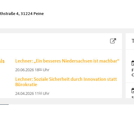
athstraße 4, 31224 Peine
ls
Lechner: „Ein besseres Niedersachsen ist machbar“
20.06.2026 18
Uhr
06
F
C
Lechner: Soziale Sicherheit durch Innovation statt
Bürokratie
24.04.2026 11
Uhr
04
S
Lechner: Verlässliche Schulen statt Reformchaos –
Niedersachsen braucht einen echten Neustart in
der Bildung
P
20.03.2026 10
Uhr
03
Mohrmann: Parteitagsbeschluss der