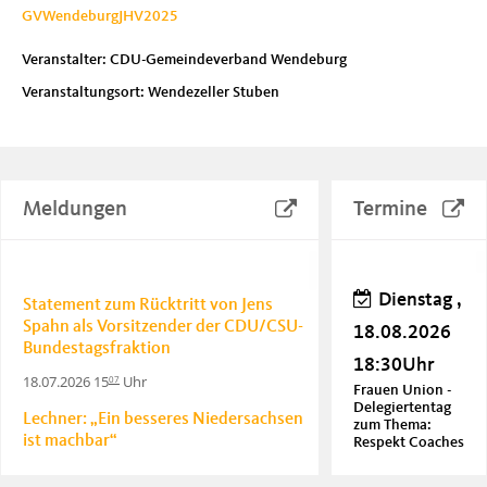
GVWendeburgJHV2025
Veranstalter: CDU-Gemeindeverband Wendeburg
Veranstaltungsort: Wendezeller Stuben
Meldungen
Termine
Dienstag ,
Statement zum Rücktritt von Jens
Spahn als Vorsitzender der CDU/CSU-
18.08.2026
Bundestagsfraktion
18:30Uhr
18.07.2026 15
Uhr
07
Frauen Union -
Delegiertentag
Lechner: „Ein besseres Niedersachsen
zum Thema:
ist machbar“
Respekt Coaches
20.06.2026 18
Uhr
06