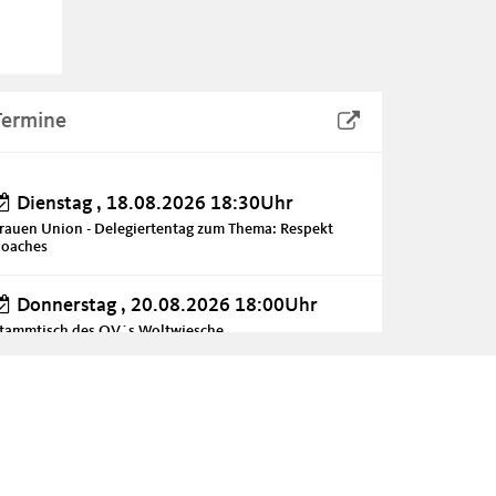
Termine
Dienstag , 18.08.2026 18:30Uhr
rauen Union - Delegiertentag zum Thema: Respekt
oaches
Donnerstag , 20.08.2026 18:00Uhr
tammtisch des OV´s Woltwiesche
Sonntag , 30.08.2026
ufferfest des CDU-Gemeindeverbandes Wendeburg
Samstag , 05.09.2026 13:30Uhr