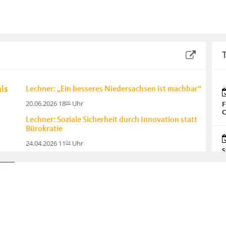
ls
Lechner: „Ein besseres Niedersachsen ist machbar“
20.06.2026 18
Uhr
06
F
C
Lechner: Soziale Sicherheit durch Innovation statt
Bürokratie
24.04.2026 11
Uhr
04
S
Lechner: Verlässliche Schulen statt Reformchaos –
Niedersachsen braucht einen echten Neustart in
der Bildung
P
20.03.2026 10
Uhr
03
Mohrmann: Parteitagsbeschluss der
niedersächsischen Linken gegen Israel ist ein