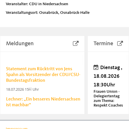
Veranstalter: CDU in Niedersachsen
Veranstaltungsort: Osnabrück, Osnabrück-Halle
Meldungen
Termine
Dienstag ,
Statement zum Rücktritt von Jens
Spahn als Vorsitzender der CDU/CSU-
18.08.2026
Bundestagsfraktion
18:30Uhr
18.07.2026 15
Uhr
07
Frauen Union -
Delegiertentag
Lechner: „Ein besseres Niedersachsen
zum Thema:
ist machbar“
Respekt Coaches
20.06.2026 18
Uhr
06
Donnerstag
Lechner: Soziale Sicherheit durch
Impressum