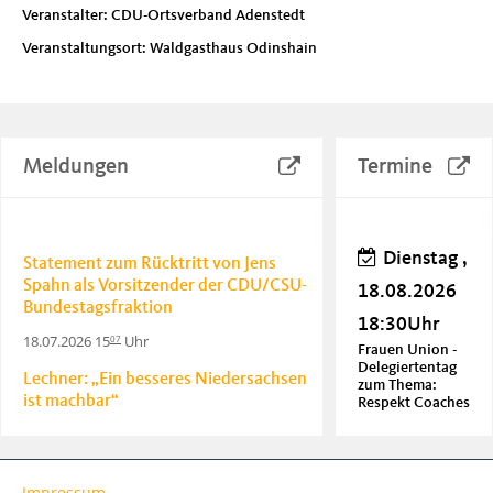
Veranstalter: CDU-Ortsverband Adenstedt
Veranstaltungsort: Waldgasthaus Odinshain
Meldungen
Termine
Dienstag ,
Statement zum Rücktritt von Jens
Spahn als Vorsitzender der CDU/CSU-
18.08.2026
Bundestagsfraktion
18:30Uhr
18.07.2026 15
Uhr
07
Frauen Union -
Delegiertentag
Lechner: „Ein besseres Niedersachsen
zum Thema:
ist machbar“
Respekt Coaches
20.06.2026 18
Uhr
06
Donnerstag
Lechner: Soziale Sicherheit durch
Impressum