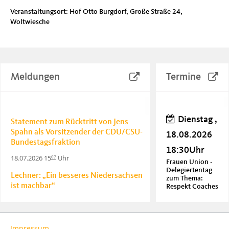
Veranstaltungsort: Hof Otto Burgdorf, Große Straße 24,
Woltwiesche
Meldungen
Termine
Dienstag ,
Statement zum Rücktritt von Jens
Spahn als Vorsitzender der CDU/CSU-
18.08.2026
Bundestagsfraktion
18:30Uhr
18.07.2026 15
Uhr
07
Frauen Union -
Delegiertentag
Lechner: „Ein besseres Niedersachsen
zum Thema:
ist machbar“
Respekt Coaches
20.06.2026 18
Uhr
06
Donnerstag
Lechner: Soziale Sicherheit durch
Impressum
, 20.08.2026