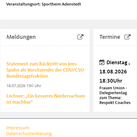
Veranstaltungsort: Sportheim Adenstedt
Meldungen
Termine
Dienstag ,
Statement zum Rücktritt von Jens
Spahn als Vorsitzender der CDU/CSU-
18.08.2026
Bundestagsfraktion
18:30Uhr
18.07.2026 15
Uhr
07
Frauen Union -
Delegiertentag
Lechner: „Ein besseres Niedersachsen
zum Thema:
ist machbar“
Respekt Coaches
20.06.2026 18
Uhr
06
Donnerstag
Lechner: Soziale Sicherheit durch
Impressum
, 20.08.2026
Innovation statt Bürokratie
Datenschutzerklärung
04